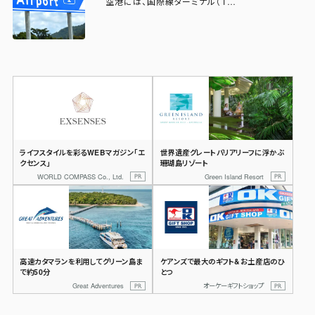
空港には、国際線ターミナル（T…
ライフスタイルを彩るWEBマガジン
「エ
世界遺産グレートバリアリーフに浮かぶ
クセンス」
珊瑚島リゾート
WORLD COMPASS Co., Ltd.
Green Island Resort
高速カタマランを利用して
グリーン島ま
ケアンズで最大の
ギフト&お土産店のひ
で約50分
とつ
Great Adventures
オーケーギフトショップ