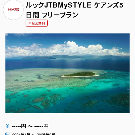
ルックJTBMySTYLE ケアンズ5
日間 フリープラン
料金変動制
-----
円
〜
-----
円
2024年1月
〜
2025年2月