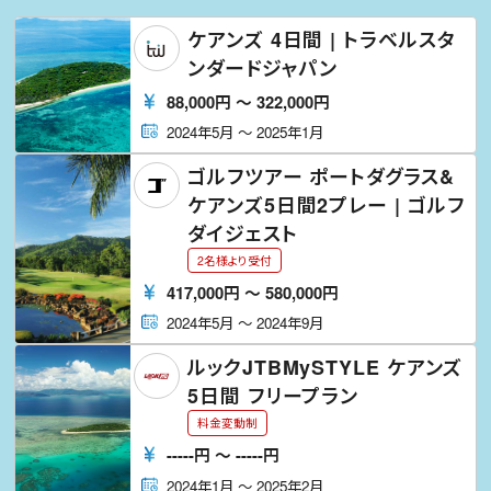
ケアンズ 4日間 | トラベルスタ
ンダードジャパン
88,000
円
〜
322,000
円
2024年5月
〜
2025年1月
ゴルフツアー ポートダグラス&
ケアンズ5日間2プレー | ゴルフ
ダイジェスト
2名様より受付
417,000
円
〜
580,000
円
2024年5月
〜
2024年9月
ルックJTBMySTYLE ケアンズ
5日間 フリープラン
料金変動制
-----
円
〜
-----
円
2024年1月
〜
2025年2月