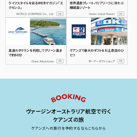
ライフスタイルを彩るWEBマガジン
「エ
世界遺産グレートバリアリーフに浮かぶ
クセンス」
珊瑚島リゾート
WORLD COMPASS Co., Ltd.
Green Island Resort
高速カタマランを利用して
グリーン島ま
ケアンズで最大の
ギフト&お土産店のひ
で約50分
とつ
Great Adventures
オーケーギフトショップ
ヴァージンオーストラリア航空で行く
ケアンズの旅
ケアンズへの旅行を予約するならこちらから